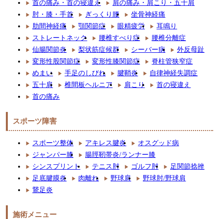
首の痛み・首の寝違え
肩の痛み・肩こり・五十肩
肘・膝・手首
ぎっくり腰
坐骨神経痛
肋間神経痛
顎関節症
眼精疲労
耳鳴り
ストレートネック
腰椎すべり症
腰椎分離症
仙腸関節炎
梨状筋症候群
シーバー病
外反母趾
変形性股関節症
変形性膝関節症
脊柱管狭窄症
めまい
手足のしびれ
腱鞘炎
自律神経失調症
五十肩
椎間板ヘルニア
肩こり
首の寝違え
首の痛み
スポーツ障害
スポーツ整体
アキレス腱炎
オスグッド病
ジャンパー膝
腸脛靭帯炎/ランナー膝
シンスプリント
テニス肘
ゴルフ肘
足関節捻挫
足底腱膜炎
肉離れ
野球肩
野球肘/野球肩
鵞足炎
施術メニュー