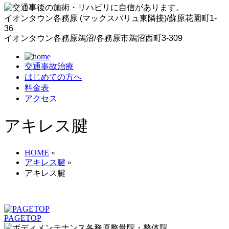
イオンタウン各務原 (マックスバリュ東隣接)/蘇原花園町1-
36
イオンタウン各務原鵜沼/各務原市鵜沼西町3-309
交通事故治療
はじめての方へ
料金表
アクセス
アキレス腱
HOME
»
アキレス腱
»
アキレス腱
PAGETOP