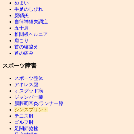
めまい
手足のしびれ
腱鞘炎
自律神経失調症
五十肩
椎間板ヘルニア
肩こり
首の寝違え
首の痛み
スポーツ障害
スポーツ整体
アキレス腱
オスグッド病
ジャンパー膝
腸脛靭帯炎/ランナー膝
シンスプリント
テニス肘
ゴルフ肘
足関節捻挫