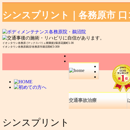
シンスプリント｜各務原市 
イオンタウン各務原 (マックスバリュ東隣接)/蘇原花園町1-36
イオンタウン各務原鵜沼/各務原市鵜沼西町3-309
交通事故治療
シンスプリント