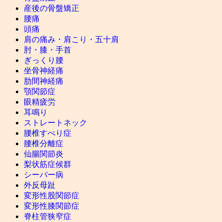
産後の骨盤矯正
腰痛
頭痛
肩の痛み・肩こり・五十肩
肘・膝・手首
ぎっくり腰
坐骨神経痛
肋間神経痛
顎関節症
眼精疲労
耳鳴り
ストレートネック
腰椎すべり症
腰椎分離症
仙腸関節炎
梨状筋症候群
シーバー病
外反母趾
変形性股関節症
変形性膝関節症
脊柱管狭窄症