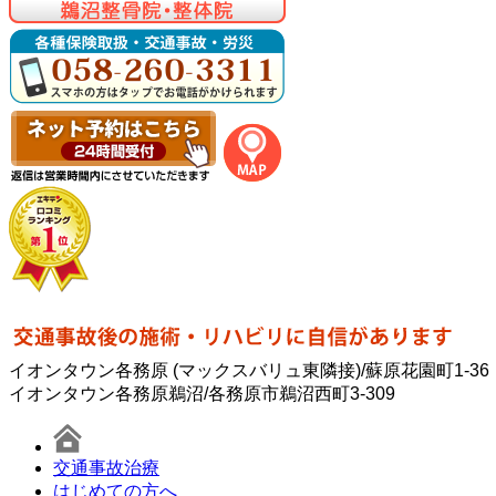
イオンタウン各務原 (マックスバリュ東隣接)/蘇原花園町1-36
イオンタウン各務原鵜沼/各務原市鵜沼西町3-309
交通事故治療
はじめての方へ