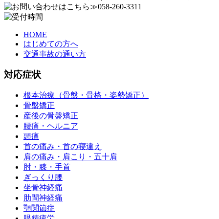
HOME
はじめての方へ
交通事故の通い方
対応症状
根本治療（骨盤・骨格・姿勢矯正）
骨盤矯正
産後の骨盤矯正
腰痛・ヘルニア
頭痛
首の痛み・首の寝違え
肩の痛み・肩こり・五十肩
肘・膝・手首
ぎっくり腰
坐骨神経痛
肋間神経痛
顎関節症
眼精疲労