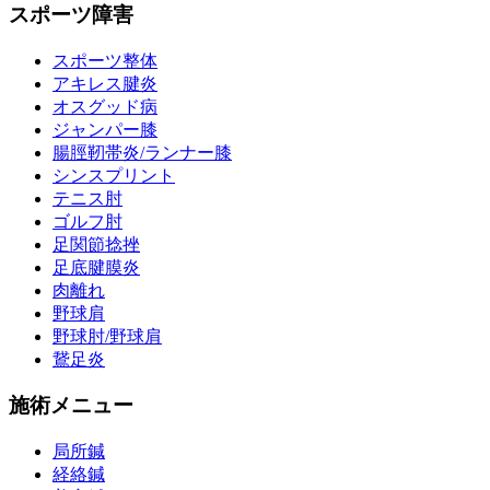
スポーツ障害
スポーツ整体
アキレス腱炎
オスグッド病
ジャンパー膝
腸脛靭帯炎/ランナー膝
シンスプリント
テニス肘
ゴルフ肘
足関節捻挫
足底腱膜炎
肉離れ
野球肩
野球肘/野球肩
鵞足炎
施術メニュー
局所鍼
経絡鍼