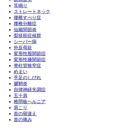
耳鳴り
ストレートネック
腰椎すべり症
腰椎分離症
仙腸関節炎
梨状筋症候群
シーバー病
外反母趾
変形性股関節症
変形性膝関節症
脊柱管狭窄症
めまい
手足のしびれ
腱鞘炎
自律神経失調症
五十肩
椎間板ヘルニア
肩こり
首の寝違え
首の痛み