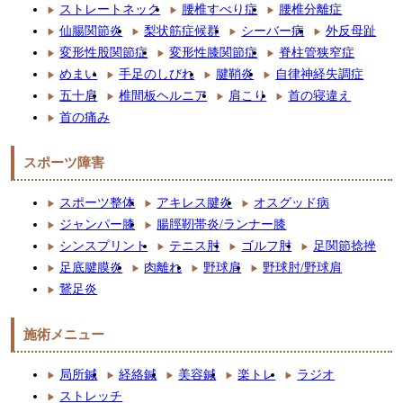
ストレートネック
腰椎すべり症
腰椎分離症
仙腸関節炎
梨状筋症候群
シーバー病
外反母趾
変形性股関節症
変形性膝関節症
脊柱管狭窄症
めまい
手足のしびれ
腱鞘炎
自律神経失調症
五十肩
椎間板ヘルニア
肩こり
首の寝違え
首の痛み
スポーツ障害
スポーツ整体
アキレス腱炎
オスグッド病
ジャンパー膝
腸脛靭帯炎/ランナー膝
シンスプリント
テニス肘
ゴルフ肘
足関節捻挫
足底腱膜炎
肉離れ
野球肩
野球肘/野球肩
鵞足炎
施術メニュー
局所鍼
経絡鍼
美容鍼
楽トレ
ラジオ
ストレッチ