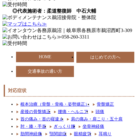
◎代表施術者：柔道整復師 中石大輔
HOME
はじめての方へ
交通事故の通い方
対応症状
根本治療（骨盤・骨格・姿勢矯正）
骨盤矯正
産後の骨盤矯正
腰痛・ヘルニア
頭痛
首の痛み・首の寝違え
肩の痛み・肩こり・五十肩
肘・膝・手首
ぎっくり腰
坐骨神経痛
肋間神経痛
顎関節症
眼精疲労
耳鳴り