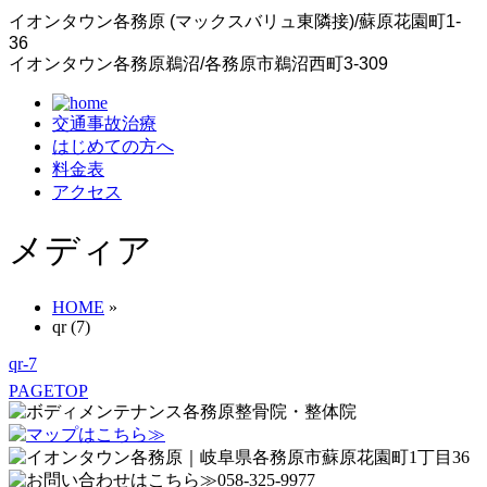
イオンタウン各務原 (マックスバリュ東隣接)/蘇原花園町1-
36
イオンタウン各務原鵜沼/各務原市鵜沼西町3-309
交通事故治療
はじめての方へ
料金表
アクセス
メディア
HOME
»
qr (7)
qr-7
PAGETOP