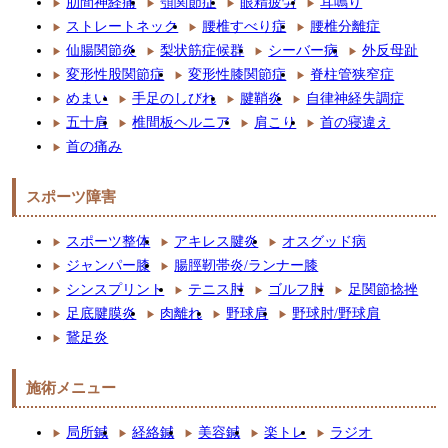
肋間神経痛
顎関節症
眼精疲労
耳鳴り
ストレートネック
腰椎すべり症
腰椎分離症
仙腸関節炎
梨状筋症候群
シーバー病
外反母趾
変形性股関節症
変形性膝関節症
脊柱管狭窄症
めまい
手足のしびれ
腱鞘炎
自律神経失調症
五十肩
椎間板ヘルニア
肩こり
首の寝違え
首の痛み
スポーツ障害
スポーツ整体
アキレス腱炎
オスグッド病
ジャンパー膝
腸脛靭帯炎/ランナー膝
シンスプリント
テニス肘
ゴルフ肘
足関節捻挫
足底腱膜炎
肉離れ
野球肩
野球肘/野球肩
鵞足炎
施術メニュー
局所鍼
経絡鍼
美容鍼
楽トレ
ラジオ