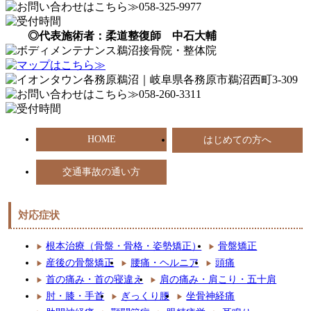
◎代表施術者：柔道整復師 中石大輔
HOME
はじめての方へ
交通事故の通い方
対応症状
根本治療（骨盤・骨格・姿勢矯正）
骨盤矯正
産後の骨盤矯正
腰痛・ヘルニア
頭痛
首の痛み・首の寝違え
肩の痛み・肩こり・五十肩
肘・膝・手首
ぎっくり腰
坐骨神経痛