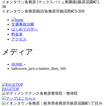
イオンタウン各務原 (マックスバリュ東隣接)/蘇原花園町1-
36
イオンタウン各務原鵜沼/各務原市鵜沼西町3-309
交通事故治療
はじめての方へ
料金表
アクセス
メディア
HOME
»
halloween_jack-o-lantern_illust_560
PAGETOP