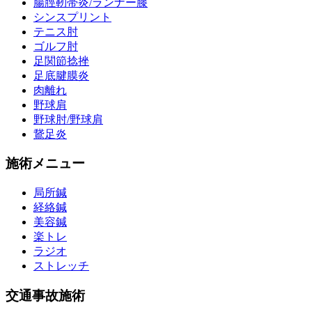
腸脛靭帯炎/ランナー膝
シンスプリント
テニス肘
ゴルフ肘
足関節捻挫
足底腱膜炎
肉離れ
野球肩
野球肘/野球肩
鵞足炎
施術メニュー
局所鍼
経絡鍼
美容鍼
楽トレ
ラジオ
ストレッチ
交通事故施術