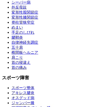
シーバー病
外反母趾
変形性股関節症
変形性膝関節症
脊柱管狭窄症
めまい
手足のしびれ
腱鞘炎
自律神経失調症
五十肩
椎間板ヘルニア
肩こり
首の寝違え
首の痛み
スポーツ障害
スポーツ整体
アキレス腱炎
オスグッド病
ジャンパー膝