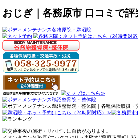
おじぎ｜各務原市 口コミで評
イオンタウン各務原 (マックスバリュ東隣接)/蘇原花園町1-36