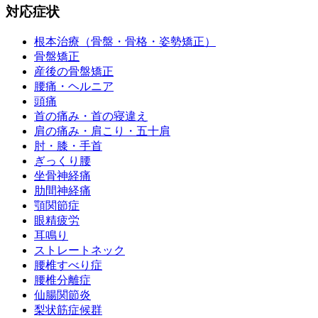
対応症状
根本治療（骨盤・骨格・姿勢矯正）
骨盤矯正
産後の骨盤矯正
腰痛・ヘルニア
頭痛
首の痛み・首の寝違え
肩の痛み・肩こり・五十肩
肘・膝・手首
ぎっくり腰
坐骨神経痛
肋間神経痛
顎関節症
眼精疲労
耳鳴り
ストレートネック
腰椎すべり症
腰椎分離症
仙腸関節炎
梨状筋症候群