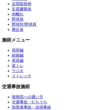
足関節捻挫
足底腱膜炎
肉離れ
野球肩
野球肘/野球肩
鵞足炎
施術メニュー
局所鍼
経絡鍼
美容鍼
楽トレ
ラジオ
ストレッチ
交通事故施術
接骨院への通い方
交通事故・むちうち
加害者事故・自損事故