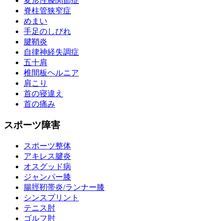
変形性膝関節症
脊柱管狭窄症
めまい
手足のしびれ
腱鞘炎
自律神経失調症
五十肩
椎間板ヘルニア
肩こり
首の寝違え
首の痛み
スポーツ障害
スポーツ整体
アキレス腱炎
オスグッド病
ジャンパー膝
腸脛靭帯炎/ランナー膝
シンスプリント
テニス肘
ゴルフ肘