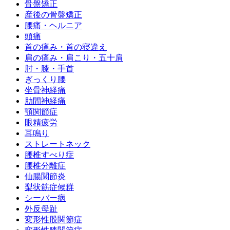
骨盤矯正
産後の骨盤矯正
腰痛・ヘルニア
頭痛
首の痛み・首の寝違え
肩の痛み・肩こり・五十肩
肘・膝・手首
ぎっくり腰
坐骨神経痛
肋間神経痛
顎関節症
眼精疲労
耳鳴り
ストレートネック
腰椎すべり症
腰椎分離症
仙腸関節炎
梨状筋症候群
シーバー病
外反母趾
変形性股関節症