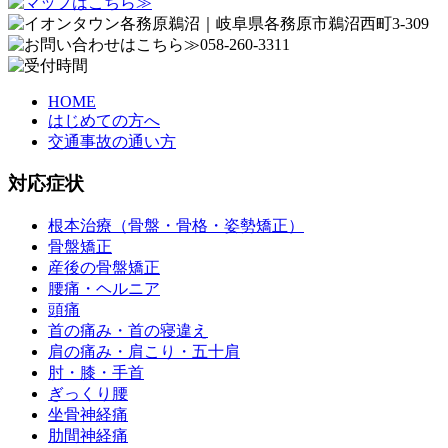
HOME
はじめての方へ
交通事故の通い方
対応症状
根本治療（骨盤・骨格・姿勢矯正）
骨盤矯正
産後の骨盤矯正
腰痛・ヘルニア
頭痛
首の痛み・首の寝違え
肩の痛み・肩こり・五十肩
肘・膝・手首
ぎっくり腰
坐骨神経痛
肋間神経痛