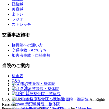
経絡鍼
美容鍼
楽トレ
ラジオ
ストレッチ
交通事故施術
接骨院への通い方
交通事故・むちうち
加害者事故・自損事故
当院のご案内
料金表
Q&A
アクセス
お問い合せ
Copyright ©
ボディメンテナンス各務原院・鵜沼院
All Rights
Reserved.
Powered by
WordPress
&
BizVektor Theme
by
Vektor,Inc.