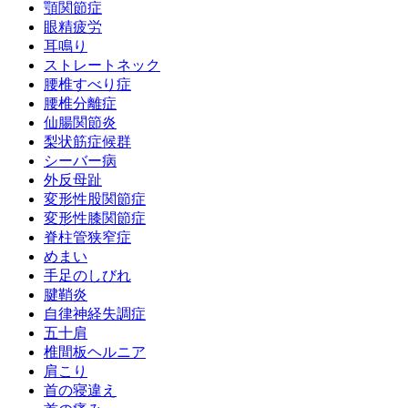
顎関節症
眼精疲労
耳鳴り
ストレートネック
腰椎すべり症
腰椎分離症
仙腸関節炎
梨状筋症候群
シーバー病
外反母趾
変形性股関節症
変形性膝関節症
脊柱管狭窄症
めまい
手足のしびれ
腱鞘炎
自律神経失調症
五十肩
椎間板ヘルニア
肩こり
首の寝違え