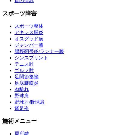
首の痛み
スポーツ障害
スポーツ整体
アキレス腱炎
オスグッド病
ジャンパー膝
腸脛靭帯炎/ランナー膝
シンスプリント
テニス肘
ゴルフ肘
足関節捻挫
足底腱膜炎
肉離れ
野球肩
野球肘/野球肩
鵞足炎
施術メニュー
局所鍼