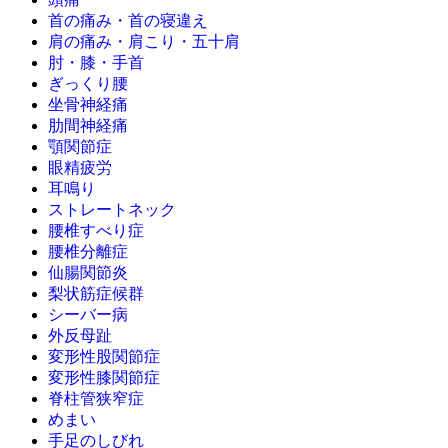
首の痛み・首の寝違え
肩の痛み・肩こり・五十肩
肘・膝・手首
ぎっくり腰
坐骨神経痛
肋間神経痛
顎関節症
眼精疲労
耳鳴り
ストレートネック
腰椎すべり症
腰椎分離症
仙腸関節炎
梨状筋症候群
シーバー病
外反母趾
変形性股関節症
変形性膝関節症
脊柱管狭窄症
めまい
手足のしびれ