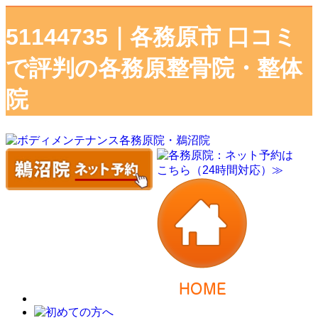
51144735｜各務原市 口コミ
で評判の各務原整骨院・整体
院