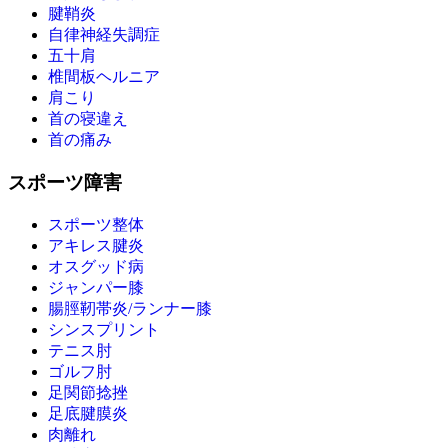
腱鞘炎
自律神経失調症
五十肩
椎間板ヘルニア
肩こり
首の寝違え
首の痛み
スポーツ障害
スポーツ整体
アキレス腱炎
オスグッド病
ジャンパー膝
腸脛靭帯炎/ランナー膝
シンスプリント
テニス肘
ゴルフ肘
足関節捻挫
足底腱膜炎
肉離れ