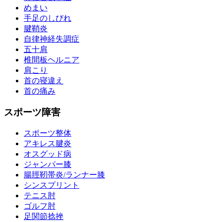
めまい
手足のしびれ
腱鞘炎
自律神経失調症
五十肩
椎間板ヘルニア
肩こり
首の寝違え
首の痛み
スポーツ障害
スポーツ整体
アキレス腱炎
オスグッド病
ジャンパー膝
腸脛靭帯炎/ランナー膝
シンスプリント
テニス肘
ゴルフ肘
足関節捻挫