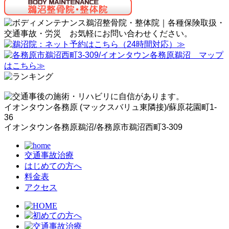
イオンタウン各務原 (マックスバリュ東隣接)/蘇原花園町1-
36
イオンタウン各務原鵜沼/各務原市鵜沼西町3-309
交通事故治療
はじめての方へ
料金表
アクセス