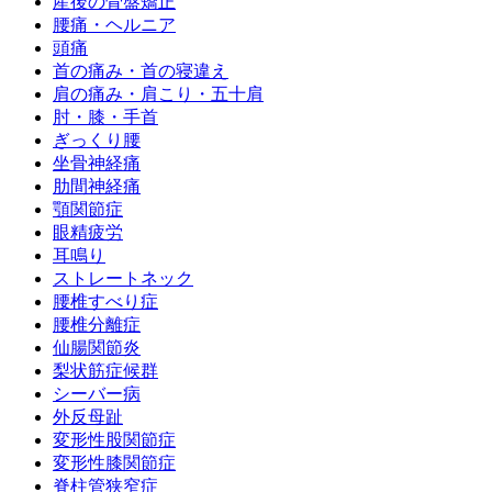
産後の骨盤矯正
腰痛・ヘルニア
頭痛
首の痛み・首の寝違え
肩の痛み・肩こり・五十肩
肘・膝・手首
ぎっくり腰
坐骨神経痛
肋間神経痛
顎関節症
眼精疲労
耳鳴り
ストレートネック
腰椎すべり症
腰椎分離症
仙腸関節炎
梨状筋症候群
シーバー病
外反母趾
変形性股関節症
変形性膝関節症
脊柱管狭窄症