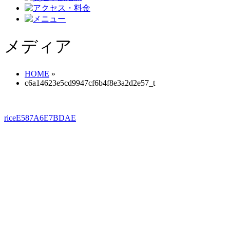
メディア
HOME
»
c6a14623e5cd9947cf6b4f8e3a2d2e57_t
riceE587A6E7BDAE