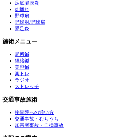
足底腱膜炎
肉離れ
野球肩
野球肘/野球肩
鵞足炎
施術メニュー
局所鍼
経絡鍼
美容鍼
楽トレ
ラジオ
ストレッチ
交通事故施術
接骨院への通い方
交通事故・むちうち
加害者事故・自損事故