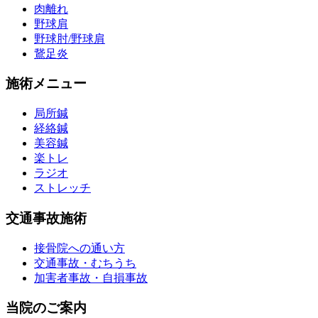
肉離れ
野球肩
野球肘/野球肩
鵞足炎
施術メニュー
局所鍼
経絡鍼
美容鍼
楽トレ
ラジオ
ストレッチ
交通事故施術
接骨院への通い方
交通事故・むちうち
加害者事故・自損事故
当院のご案内