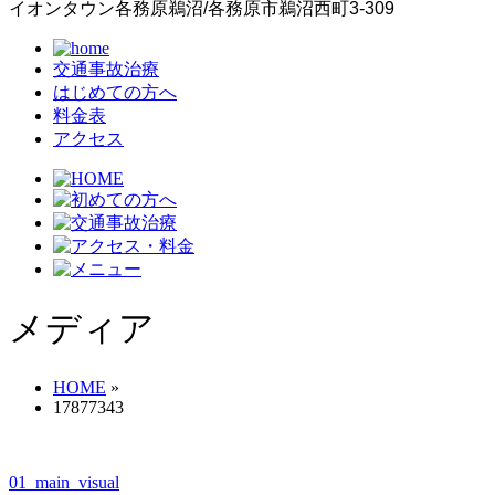
イオンタウン各務原鵜沼/各務原市鵜沼西町3-309
交通事故治療
はじめての方へ
料金表
アクセス
メディア
HOME
»
17877343
01_main_visual