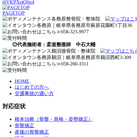
6jVKPXetQ6x4
PAGETOP
◎代表施術者：柔道整復師 中石大輔
HOME
はじめての方へ
交通事故の通い方
対応症状
根本治療（骨盤・骨格・姿勢矯正）
骨盤矯正
産後の骨盤矯正