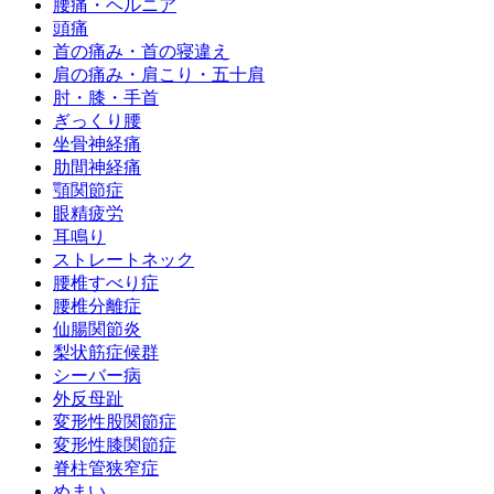
腰痛・ヘルニア
頭痛
首の痛み・首の寝違え
肩の痛み・肩こり・五十肩
肘・膝・手首
ぎっくり腰
坐骨神経痛
肋間神経痛
顎関節症
眼精疲労
耳鳴り
ストレートネック
腰椎すべり症
腰椎分離症
仙腸関節炎
梨状筋症候群
シーバー病
外反母趾
変形性股関節症
変形性膝関節症
脊柱管狭窄症
めまい