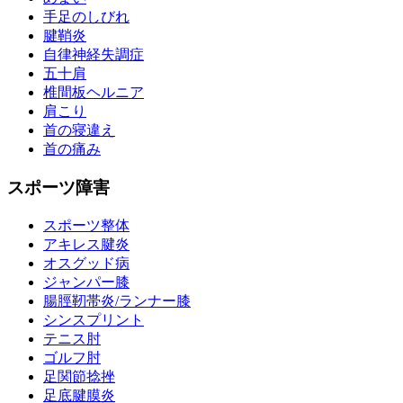
手足のしびれ
腱鞘炎
自律神経失調症
五十肩
椎間板ヘルニア
肩こり
首の寝違え
首の痛み
スポーツ障害
スポーツ整体
アキレス腱炎
オスグッド病
ジャンパー膝
腸脛靭帯炎/ランナー膝
シンスプリント
テニス肘
ゴルフ肘
足関節捻挫
足底腱膜炎