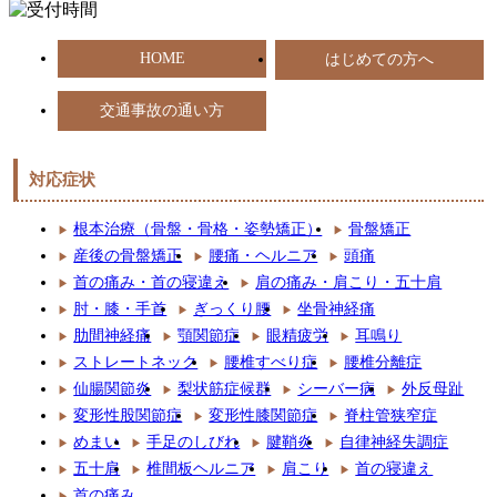
HOME
はじめての方へ
交通事故の通い方
対応症状
根本治療（骨盤・骨格・姿勢矯正）
骨盤矯正
産後の骨盤矯正
腰痛・ヘルニア
頭痛
首の痛み・首の寝違え
肩の痛み・肩こり・五十肩
肘・膝・手首
ぎっくり腰
坐骨神経痛
肋間神経痛
顎関節症
眼精疲労
耳鳴り
ストレートネック
腰椎すべり症
腰椎分離症
仙腸関節炎
梨状筋症候群
シーバー病
外反母趾
変形性股関節症
変形性膝関節症
脊柱管狭窄症
めまい
手足のしびれ
腱鞘炎
自律神経失調症
五十肩
椎間板ヘルニア
肩こり
首の寝違え
首の痛み