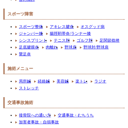
スポーツ障害
スポーツ整体
アキレス腱炎
オスグッド病
ジャンパー膝
腸脛靭帯炎/ランナー膝
シンスプリント
テニス肘
ゴルフ肘
足関節捻挫
足底腱膜炎
肉離れ
野球肩
野球肘/野球肩
鵞足炎
施術メニュー
局所鍼
経絡鍼
美容鍼
楽トレ
ラジオ
ストレッチ
交通事故施術
接骨院への通い方
交通事故・むちうち
加害者事故・自損事故