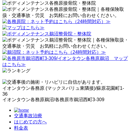
イオンタウン各務原 (マックスバリュ東隣接)/蘇原花園町1-
36
イオンタウン各務原鵜沼/各務原市鵜沼西町3-309
交通事故治療
はじめての方へ
料金表