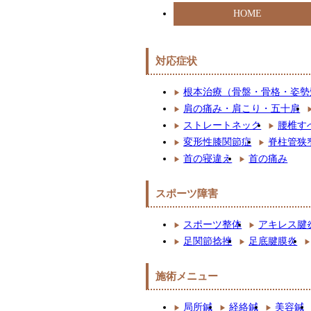
HOME
対応症状
根本治療（骨盤・骨格・姿勢
肩の痛み・肩こり・五十肩
ストレートネック
腰椎す
変形性膝関節症
脊柱管狭
首の寝違え
首の痛み
スポーツ障害
スポーツ整体
アキレス腱
足関節捻挫
足底腱膜炎
施術メニュー
局所鍼
経絡鍼
美容鍼