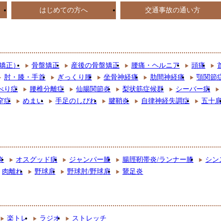
はじめての方へ
交通事故の通い方
矯正）
骨盤矯正
産後の骨盤矯正
腰痛・ヘルニア
頭痛
肘・膝・手首
ぎっくり腰
坐骨神経痛
肋間神経痛
顎関節
べり症
腰椎分離症
仙腸関節炎
梨状筋症候群
シーバー病
窄症
めまい
手足のしびれ
腱鞘炎
自律神経失調症
五十
炎
オスグッド病
ジャンパー膝
腸脛靭帯炎/ランナー膝
シン
肉離れ
野球肩
野球肘/野球肩
鵞足炎
楽トレ
ラジオ
ストレッチ