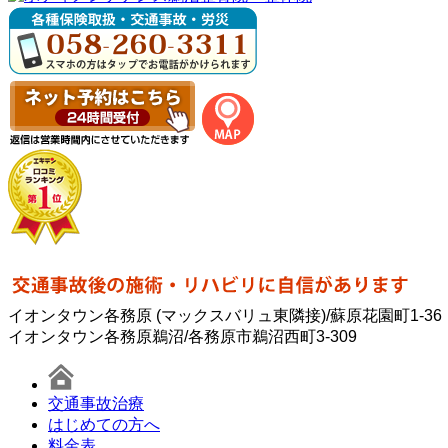
イオンタウン各務原 (マックスバリュ東隣接)/蘇原花園町1-36
イオンタウン各務原鵜沼/各務原市鵜沼西町3-309
交通事故治療
はじめての方へ
料金表