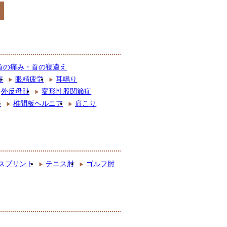
首の痛み・首の寝違え
症
眼精疲労
耳鳴り
外反母趾
変形性股関節症
肩
椎間板ヘルニア
肩こり
スプリント
テニス肘
ゴルフ肘