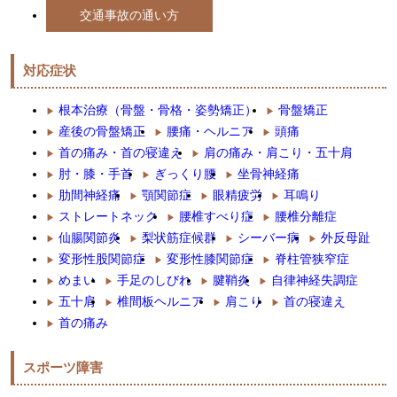
交通事故の通い方
対応症状
根本治療（骨盤・骨格・姿勢矯正）
骨盤矯正
産後の骨盤矯正
腰痛・ヘルニア
頭痛
首の痛み・首の寝違え
肩の痛み・肩こり・五十肩
肘・膝・手首
ぎっくり腰
坐骨神経痛
肋間神経痛
顎関節症
眼精疲労
耳鳴り
ストレートネック
腰椎すべり症
腰椎分離症
仙腸関節炎
梨状筋症候群
シーバー病
外反母趾
変形性股関節症
変形性膝関節症
脊柱管狭窄症
めまい
手足のしびれ
腱鞘炎
自律神経失調症
五十肩
椎間板ヘルニア
肩こり
首の寝違え
首の痛み
スポーツ障害