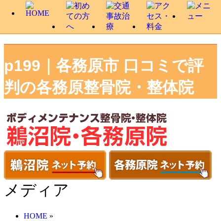
p199｜各務原市 口コミで評
判の各務原整骨院・整体院
メディア
HOME
»