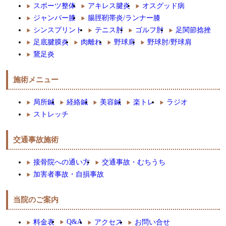
スポーツ整体
アキレス腱炎
オスグッド病
ジャンパー膝
腸脛靭帯炎/ランナー膝
シンスプリント
テニス肘
ゴルフ肘
足関節捻挫
足底腱膜炎
肉離れ
野球肩
野球肘/野球肩
鵞足炎
施術メニュー
局所鍼
経絡鍼
美容鍼
楽トレ
ラジオ
ストレッチ
交通事故施術
接骨院への通い方
交通事故・むちうち
加害者事故・自損事故
当院のご案内
Q&A
料金表
アクセス
お問い合せ