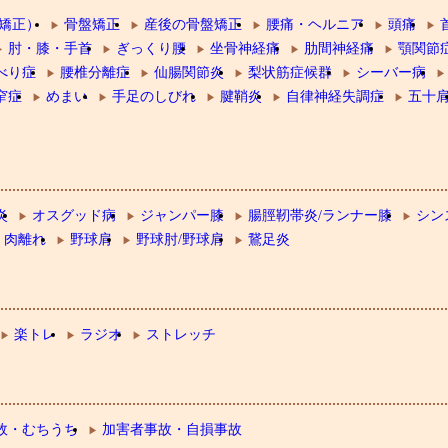
矯正）
骨盤矯正
産後の骨盤矯正
腰痛・ヘルニア
頭痛
肘・膝・手首
ぎっくり腰
坐骨神経痛
肋間神経痛
顎関節
べり症
腰椎分離症
仙腸関節炎
梨状筋症候群
シーバー病
窄症
めまい
手足のしびれ
腱鞘炎
自律神経失調症
五十
炎
オスグッド病
ジャンパー膝
腸脛靭帯炎/ランナー膝
シン
肉離れ
野球肩
野球肘/野球肩
鵞足炎
楽トレ
ラジオ
ストレッチ
故・むちうち
加害者事故・自損事故