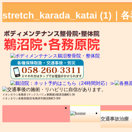
stretch_karada_kata
イオンタウン各務原 (マックスバリュ東隣接)/蘇原花園町1-36
イオンタウン各務原鵜沼/各務原市鵜沼西町3-309
交通事故治療