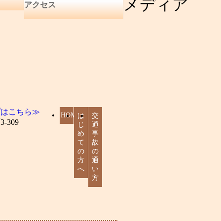
メディア
アクセス
HOME
は
交
じ
通
め
事
て
故
の
の
方
通
へ
い
方