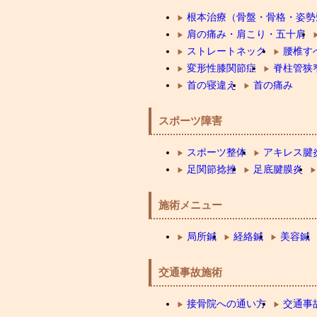
根本治療（骨盤・骨格・姿勢
肩の痛み・肩こり・五十肩
ストレートネック
腰椎す
変形性膝関節症
脊柱管狭
首の寝違え
首の痛み
スポーツ障害
スポーツ整体
アキレス腱
足関節捻挫
足底腱膜炎
施術メニュー
局所鍼
経絡鍼
美容鍼
交通事故施術
接骨院への通い方
交通事