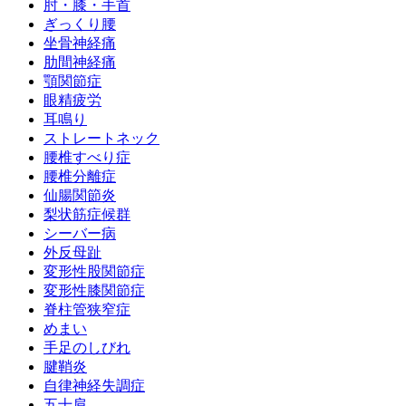
肘・膝・手首
ぎっくり腰
坐骨神経痛
肋間神経痛
顎関節症
眼精疲労
耳鳴り
ストレートネック
腰椎すべり症
腰椎分離症
仙腸関節炎
梨状筋症候群
シーバー病
外反母趾
変形性股関節症
変形性膝関節症
脊柱管狭窄症
めまい
手足のしびれ
腱鞘炎
自律神経失調症
五十肩