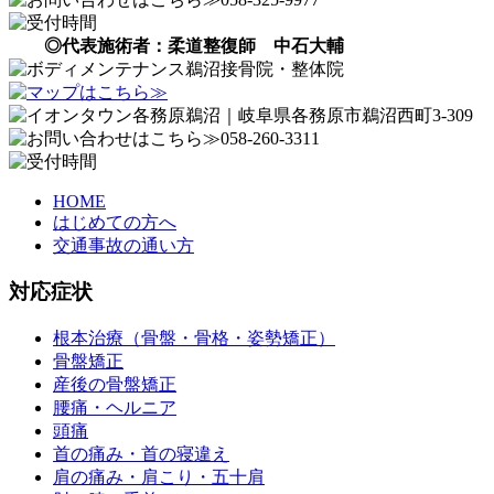
◎代表施術者：柔道整復師 中石大輔
HOME
はじめての方へ
交通事故の通い方
対応症状
根本治療（骨盤・骨格・姿勢矯正）
骨盤矯正
産後の骨盤矯正
腰痛・ヘルニア
頭痛
首の痛み・首の寝違え
肩の痛み・肩こり・五十肩