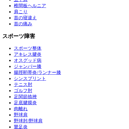
椎間板ヘルニア
肩こり
首の寝違え
首の痛み
スポーツ障害
スポーツ整体
アキレス腱炎
オスグッド病
ジャンパー膝
腸脛靭帯炎/ランナー膝
シンスプリント
テニス肘
ゴルフ肘
足関節捻挫
足底腱膜炎
肉離れ
野球肩
野球肘/野球肩
鵞足炎