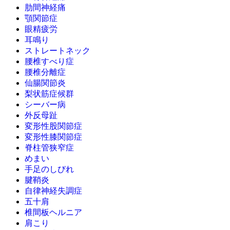
肋間神経痛
顎関節症
眼精疲労
耳鳴り
ストレートネック
腰椎すべり症
腰椎分離症
仙腸関節炎
梨状筋症候群
シーバー病
外反母趾
変形性股関節症
変形性膝関節症
脊柱管狭窄症
めまい
手足のしびれ
腱鞘炎
自律神経失調症
五十肩
椎間板ヘルニア
肩こり