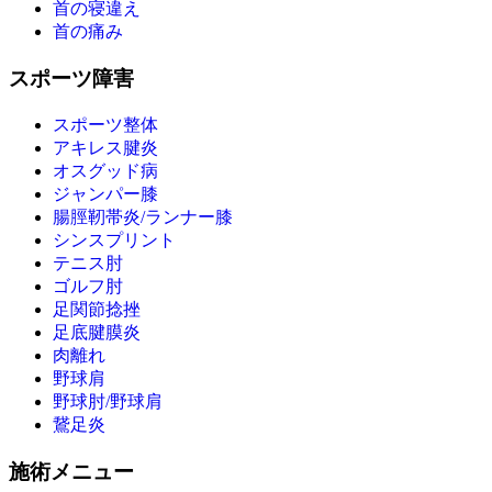
首の寝違え
首の痛み
スポーツ障害
スポーツ整体
アキレス腱炎
オスグッド病
ジャンパー膝
腸脛靭帯炎/ランナー膝
シンスプリント
テニス肘
ゴルフ肘
足関節捻挫
足底腱膜炎
肉離れ
野球肩
野球肘/野球肩
鵞足炎
施術メニュー