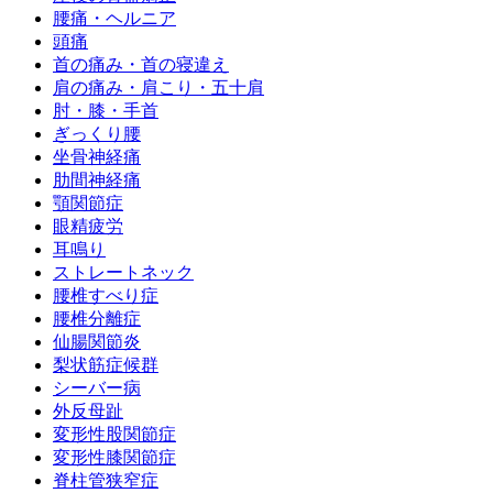
腰痛・ヘルニア
頭痛
首の痛み・首の寝違え
肩の痛み・肩こり・五十肩
肘・膝・手首
ぎっくり腰
坐骨神経痛
肋間神経痛
顎関節症
眼精疲労
耳鳴り
ストレートネック
腰椎すべり症
腰椎分離症
仙腸関節炎
梨状筋症候群
シーバー病
外反母趾
変形性股関節症
変形性膝関節症
脊柱管狭窄症