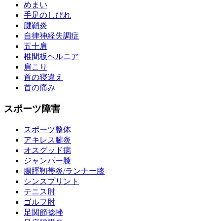
めまい
手足のしびれ
腱鞘炎
自律神経失調症
五十肩
椎間板ヘルニア
肩こり
首の寝違え
首の痛み
スポーツ障害
スポーツ整体
アキレス腱炎
オスグッド病
ジャンパー膝
腸脛靭帯炎/ランナー膝
シンスプリント
テニス肘
ゴルフ肘
足関節捻挫