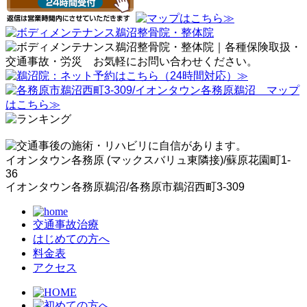
イオンタウン各務原 (マックスバリュ東隣接)/蘇原花園町1-
36
イオンタウン各務原鵜沼/各務原市鵜沼西町3-309
交通事故治療
はじめての方へ
料金表
アクセス