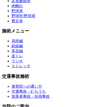
足底腱膜炎
肉離れ
野球肩
野球肘/野球肩
鵞足炎
施術メニュー
局所鍼
経絡鍼
美容鍼
楽トレ
ラジオ
ストレッチ
交通事故施術
接骨院への通い方
交通事故・むちうち
加害者事故・自損事故
当院のご案内