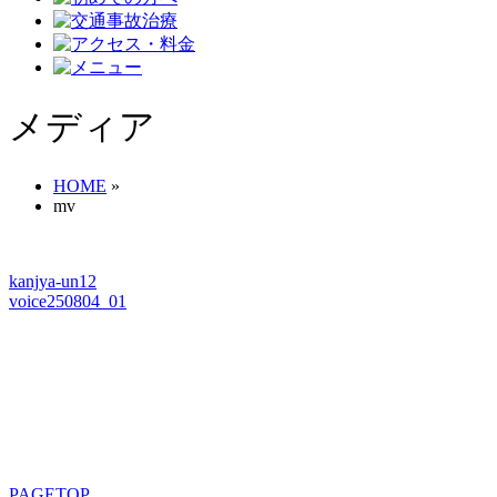
メディア
HOME
»
mv
kanjya-un12
voice250804_01
PAGETOP