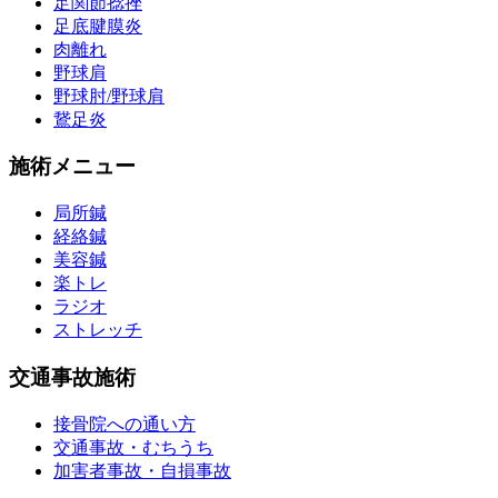
足関節捻挫
足底腱膜炎
肉離れ
野球肩
野球肘/野球肩
鵞足炎
施術メニュー
局所鍼
経絡鍼
美容鍼
楽トレ
ラジオ
ストレッチ
交通事故施術
接骨院への通い方
交通事故・むちうち
加害者事故・自損事故