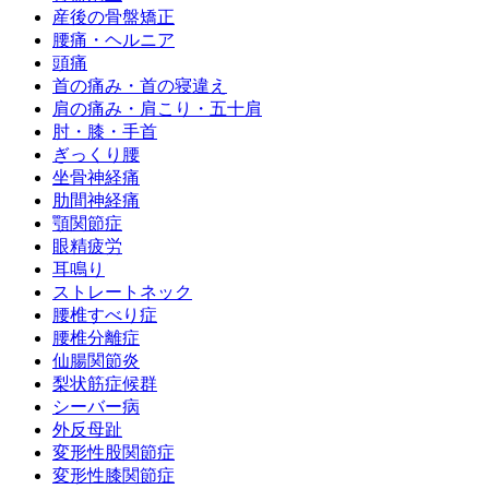
産後の骨盤矯正
腰痛・ヘルニア
頭痛
首の痛み・首の寝違え
肩の痛み・肩こり・五十肩
肘・膝・手首
ぎっくり腰
坐骨神経痛
肋間神経痛
顎関節症
眼精疲労
耳鳴り
ストレートネック
腰椎すべり症
腰椎分離症
仙腸関節炎
梨状筋症候群
シーバー病
外反母趾
変形性股関節症
変形性膝関節症