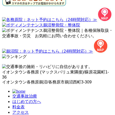
イオンタウン各務原 (マックスバリュ東隣接)/蘇原花園町1-
36
イオンタウン各務原鵜沼/各務原市鵜沼西町3-309
交通事故治療
はじめての方へ
料金表
アクセス