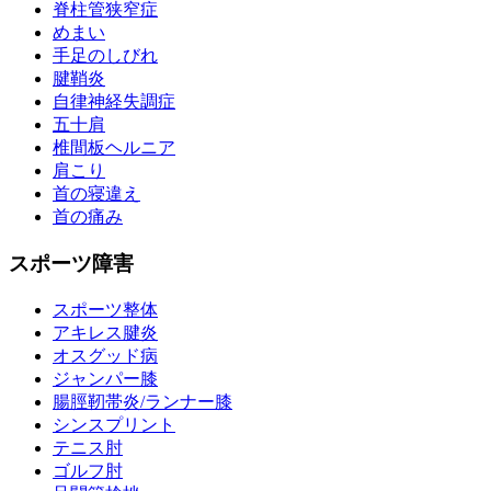
脊柱管狭窄症
めまい
手足のしびれ
腱鞘炎
自律神経失調症
五十肩
椎間板ヘルニア
肩こり
首の寝違え
首の痛み
スポーツ障害
スポーツ整体
アキレス腱炎
オスグッド病
ジャンパー膝
腸脛靭帯炎/ランナー膝
シンスプリント
テニス肘
ゴルフ肘