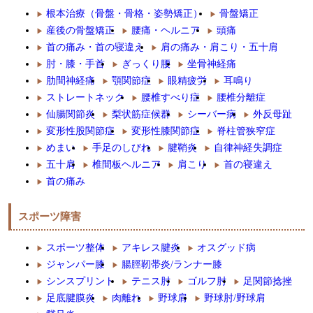
根本治療（骨盤・骨格・姿勢矯正）
骨盤矯正
産後の骨盤矯正
腰痛・ヘルニア
頭痛
首の痛み・首の寝違え
肩の痛み・肩こり・五十肩
肘・膝・手首
ぎっくり腰
坐骨神経痛
肋間神経痛
顎関節症
眼精疲労
耳鳴り
ストレートネック
腰椎すべり症
腰椎分離症
仙腸関節炎
梨状筋症候群
シーバー病
外反母趾
変形性股関節症
変形性膝関節症
脊柱管狭窄症
めまい
手足のしびれ
腱鞘炎
自律神経失調症
五十肩
椎間板ヘルニア
肩こり
首の寝違え
首の痛み
スポーツ障害
スポーツ整体
アキレス腱炎
オスグッド病
ジャンパー膝
腸脛靭帯炎/ランナー膝
シンスプリント
テニス肘
ゴルフ肘
足関節捻挫
足底腱膜炎
肉離れ
野球肩
野球肘/野球肩