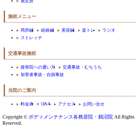
鵞足炎
施術メニュー
局所鍼
経絡鍼
美容鍼
楽トレ
ラジオ
ストレッチ
交通事故施術
接骨院への通い方
交通事故・むちうち
加害者事故・自損事故
当院のご案内
Q&A
料金表
アクセス
お問い合せ
Copyright ©
ボディメンテナンス各務原院・鵜沼院
All Rights
Reserved.