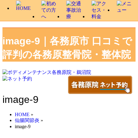
image-9｜各務原市 口コミで
評判の各務原整骨院・整体院
image-9
HOME
»
仙腸関節炎
»
image-9