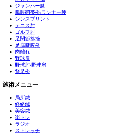
ジャンパー膝
腸脛靭帯炎/ランナー膝
シンスプリント
テニス肘
ゴルフ肘
足関節捻挫
足底腱膜炎
肉離れ
野球肩
野球肘/野球肩
鵞足炎
施術メニュー
局所鍼
経絡鍼
美容鍼
楽トレ
ラジオ
ストレッチ