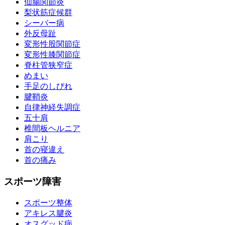
仙腸関節炎
梨状筋症候群
シーバー病
外反母趾
変形性股関節症
変形性膝関節症
脊柱管狭窄症
めまい
手足のしびれ
腱鞘炎
自律神経失調症
五十肩
椎間板ヘルニア
肩こり
首の寝違え
首の痛み
スポーツ障害
スポーツ整体
アキレス腱炎
オスグッド病