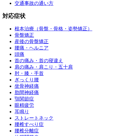
交通事故の通い方
対応症状
根本治療（骨盤・骨格・姿勢矯正）
骨盤矯正
産後の骨盤矯正
腰痛・ヘルニア
頭痛
首の痛み・首の寝違え
肩の痛み・肩こり・五十肩
肘・膝・手首
ぎっくり腰
坐骨神経痛
肋間神経痛
顎関節症
眼精疲労
耳鳴り
ストレートネック
腰椎すべり症
腰椎分離症