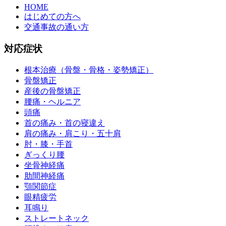
HOME
はじめての方へ
交通事故の通い方
対応症状
根本治療（骨盤・骨格・姿勢矯正）
骨盤矯正
産後の骨盤矯正
腰痛・ヘルニア
頭痛
首の痛み・首の寝違え
肩の痛み・肩こり・五十肩
肘・膝・手首
ぎっくり腰
坐骨神経痛
肋間神経痛
顎関節症
眼精疲労
耳鳴り
ストレートネック