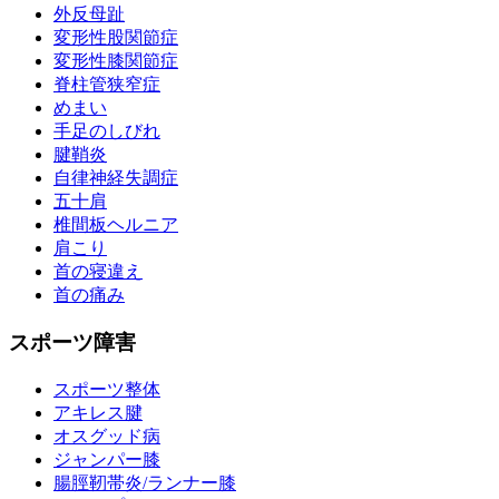
外反母趾
変形性股関節症
変形性膝関節症
脊柱管狭窄症
めまい
手足のしびれ
腱鞘炎
自律神経失調症
五十肩
椎間板ヘルニア
肩こり
首の寝違え
首の痛み
スポーツ障害
スポーツ整体
アキレス腱
オスグッド病
ジャンパー膝
腸脛靭帯炎/ランナー膝