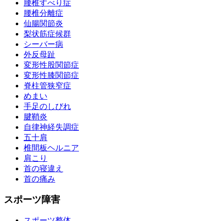
腰椎すべり症
腰椎分離症
仙腸関節炎
梨状筋症候群
シーバー病
外反母趾
変形性股関節症
変形性膝関節症
脊柱管狭窄症
めまい
手足のしびれ
腱鞘炎
自律神経失調症
五十肩
椎間板ヘルニア
肩こり
首の寝違え
首の痛み
スポーツ障害
スポーツ整体