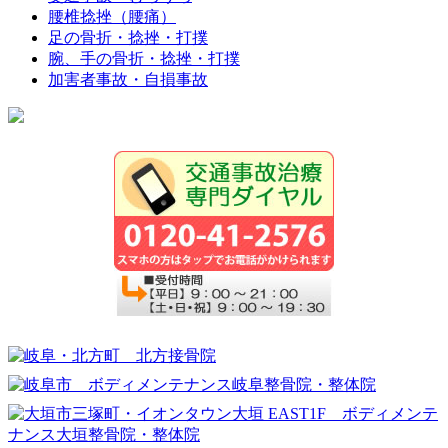
腰椎捻挫（腰痛）
足の骨折・捻挫・打撲
腕、手の骨折・捻挫・打撲
加害者事故・自損事故