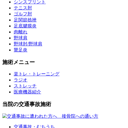
シンスプリント
テニス肘
ゴルフ肘
足関節捻挫
足底腱膜炎
肉離れ
野球肩
野球肘/野球肩
鵞足炎
施術メニュー
楽トレ・トレーニング
ラジオ
ストレッチ
医療機器紹介
当院の交通事故施術
交通事故・むちうち