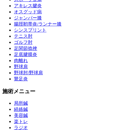
アキレス腱炎
オスグッド病
ジャンパー膝
腸脛靭帯炎/ランナー膝
シンスプリント
テニス肘
ゴルフ肘
足関節捻挫
足底腱膜炎
肉離れ
野球肩
野球肘/野球肩
鵞足炎
施術メニュー
局所鍼
経絡鍼
美容鍼
楽トレ
ラジオ