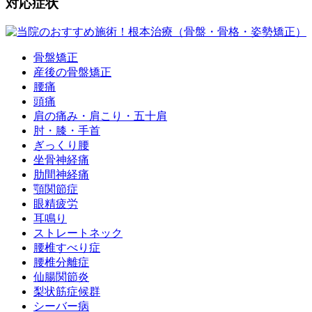
対応症状
骨盤矯正
産後の骨盤矯正
腰痛
頭痛
肩の痛み・肩こり・五十肩
肘・膝・手首
ぎっくり腰
坐骨神経痛
肋間神経痛
顎関節症
眼精疲労
耳鳴り
ストレートネック
腰椎すべり症
腰椎分離症
仙腸関節炎
梨状筋症候群
シーバー病