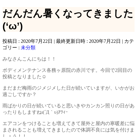
だんだん暑くなってきました
(‘ω’)
投稿日 : 2020年7月22日
最終更新日時 : 2020年7月22日
カテ
ゴリー :
未分類
みなさんこんにちは！！
ボディメンテナンス各務ヶ原院の赤川です。今回で2回目の
投稿となりました☺
まだまだ梅雨のジメジメした日が続いていますが、いかがお
過ごしですか？
雨ばかりの日が続いていると思いきやカンカン照りの日があ
ったりもしますねι(´Д｀υ)ｱﾂｨｰ
エアコンをつけることも増えてきて屋外と屋内の寒暖差に悩
まされることも増えてきましたので体調不良には気を付けま
しょう！！