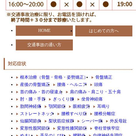
HOME
はじめての方へ
交通事故の通い方
対応症状
根本治療（骨盤・骨格・姿勢矯正）
骨盤矯正
産後の骨盤矯正
腰痛・ヘルニア
頭痛
首の痛み・首の寝違え
肩の痛み・肩こり・五十肩
肘・膝・手首
ぎっくり腰
坐骨神経痛
肋間神経痛
顎関節症
眼精疲労
耳鳴り
ストレートネック
腰椎すべり症
腰椎分離症
仙腸関節炎
梨状筋症候群
シーバー病
外反母趾
変形性股関節症
変形性膝関節症
脊柱管狭窄症
めまい
手足のしびれ
腱鞘炎
自律神経失調症