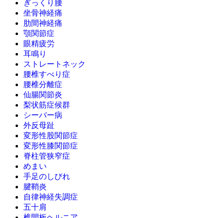
ぎっくり腰
坐骨神経痛
肋間神経痛
顎関節症
眼精疲労
耳鳴り
ストレートネック
腰椎すべり症
腰椎分離症
仙腸関節炎
梨状筋症候群
シーバー病
外反母趾
変形性股関節症
変形性膝関節症
脊柱管狭窄症
めまい
手足のしびれ
腱鞘炎
自律神経失調症
五十肩
椎間板ヘルニア