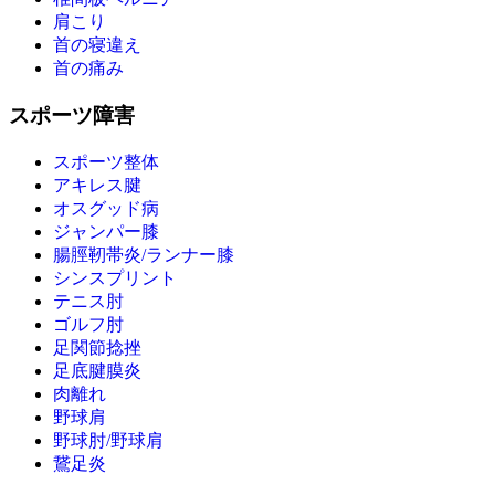
肩こり
首の寝違え
首の痛み
スポーツ障害
スポーツ整体
アキレス腱
オスグッド病
ジャンパー膝
腸脛靭帯炎/ランナー膝
シンスプリント
テニス肘
ゴルフ肘
足関節捻挫
足底腱膜炎
肉離れ
野球肩
野球肘/野球肩
鵞足炎