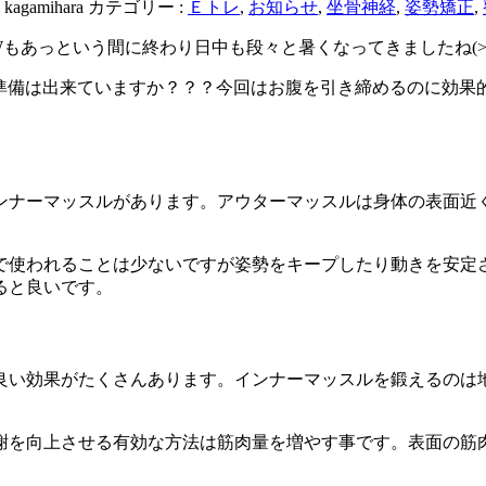
:
kagamihara
カテゴリー :
Ｅトレ
,
お知らせ
,
坐骨神経
,
姿勢矯正
,
もあっという間に終わり日中も段々と暑くなってきましたね(
)皆様準備は出来ていますか？？？今回はお腹を引き締めるのに効
ンナーマッスルがあります。アウターマッスルは身体の表面近
で使われることは少ないですが姿勢をキープしたり動きを安定
ると良いです。
良い効果がたくさんあります。インナーマッスルを鍛えるのは
謝を向上させる有効な方法は筋肉量を増やす事です。表面の筋