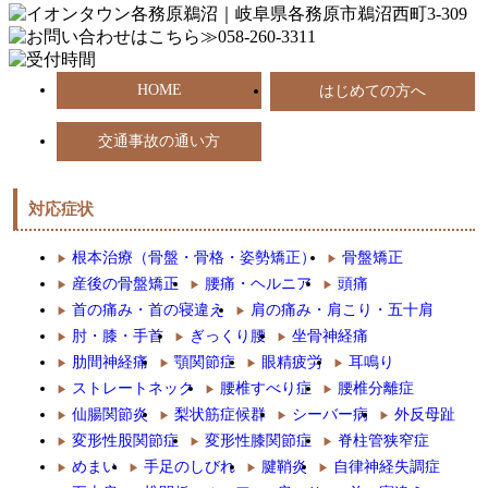
HOME
はじめての方へ
交通事故の通い方
対応症状
根本治療（骨盤・骨格・姿勢矯正）
骨盤矯正
産後の骨盤矯正
腰痛・ヘルニア
頭痛
首の痛み・首の寝違え
肩の痛み・肩こり・五十肩
肘・膝・手首
ぎっくり腰
坐骨神経痛
肋間神経痛
顎関節症
眼精疲労
耳鳴り
ストレートネック
腰椎すべり症
腰椎分離症
仙腸関節炎
梨状筋症候群
シーバー病
外反母趾
変形性股関節症
変形性膝関節症
脊柱管狭窄症
めまい
手足のしびれ
腱鞘炎
自律神経失調症