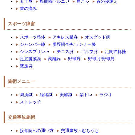
五十肩
椎間板ヘルニア
肩こり
首の寝違え
首の痛み
スポーツ障害
スポーツ整体
アキレス腱炎
オスグッド病
ジャンパー膝
腸脛靭帯炎/ランナー膝
シンスプリント
テニス肘
ゴルフ肘
足関節捻挫
足底腱膜炎
肉離れ
野球肩
野球肘/野球肩
鵞足炎
施術メニュー
局所鍼
経絡鍼
美容鍼
楽トレ
ラジオ
ストレッチ
交通事故施術
接骨院への通い方
交通事故・むちうち