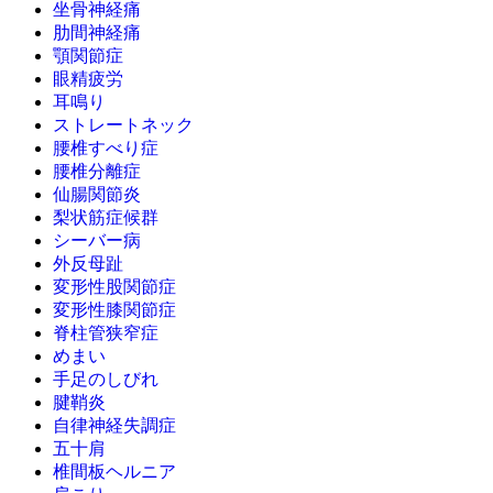
坐骨神経痛
肋間神経痛
顎関節症
眼精疲労
耳鳴り
ストレートネック
腰椎すべり症
腰椎分離症
仙腸関節炎
梨状筋症候群
シーバー病
外反母趾
変形性股関節症
変形性膝関節症
脊柱管狭窄症
めまい
手足のしびれ
腱鞘炎
自律神経失調症
五十肩
椎間板ヘルニア