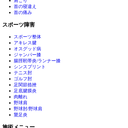
肩こり
首の寝違え
首の痛み
スポーツ障害
スポーツ整体
アキレス腱
オスグッド病
ジャンパー膝
腸脛靭帯炎/ランナー膝
シンスプリント
テニス肘
ゴルフ肘
足関節捻挫
足底腱膜炎
肉離れ
野球肩
野球肘/野球肩
鵞足炎
施術メニュー