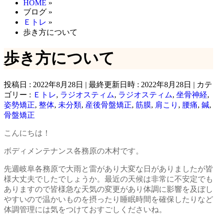
HOME
»
ブログ
»
Ｅトレ
»
歩き方について
歩き方について
投稿日 : 2022年8月28日
最終更新日時 : 2022年8月28日
カテ
ゴリー :
Ｅトレ
,
ラジオスティム
,
ラジオスティム
,
坐骨神経
,
姿勢矯正
,
整体
,
未分類
,
産後骨盤矯正
,
筋膜
,
肩こり
,
腰痛
,
鍼
,
骨盤矯正
こんにちは！
ボディメンテナンス各務原の木村です。
先週岐阜各務原で大雨と雷があり大変な日がありましたが皆
様大丈夫でしたでしょうか。最近の天候は非常に不安定でも
ありますので皆様急な天気の変更があり体調に影響を及ぼし
やすいので温かいものを摂ったり睡眠時間を確保したりなど
体調管理には気をつけておすごしくださいね。