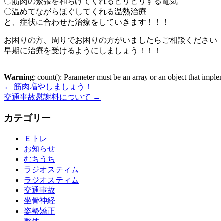
〇筋肉の緊張を和らげてくれるビリビリする電気
〇温めてながらほぐしてくれる温熱治療
と、症状に合わせた治療をしていきます！！！
お困りの方、周りでお困りの方がいましたらご相談ください
早期に治療を受けるようにしましょう！！！
Warning
: count(): Parameter must be an array or an object that imp
←
筋肉増やしましょう！
交通事故慰謝料について
→
カテゴリー
Ｅトレ
お知らせ
むちうち
ラジオスティム
ラジオスティム
交通事故
坐骨神経
姿勢矯正