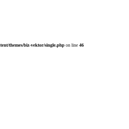
nt/themes/biz-vektor/single.php
on line
46