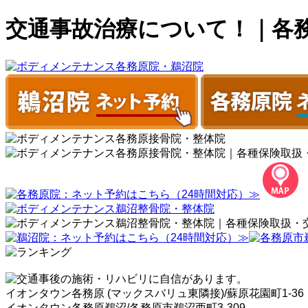
交通事故治療について！｜各
イオンタウン各務原 (マックスバリュ東隣接)/蘇原花園町1-36
イオンタウン各務原鵜沼/各務原市鵜沼西町3-309