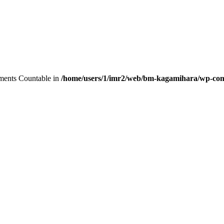
lements Countable in
/home/users/1/imr2/web/bm-kagamihara/wp-conte