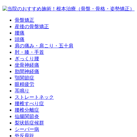
骨盤矯正
産後の骨盤矯正
腰痛
頭痛
肩の痛み・肩こり・五十肩
肘・膝・手首
ぎっくり腰
坐骨神経痛
肋間神経痛
顎関節症
眼精疲労
耳鳴り
ストレートネック
腰椎すべり症
腰椎分離症
仙腸関節炎
梨状筋症候群
シーバー病
外反母趾