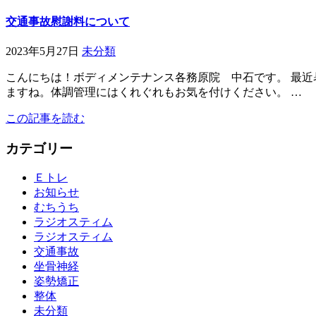
交通事故慰謝料について
2023年5月27日
未分類
こんにちは！ボディメンテナンス各務原院 中石です。 最近
ますね。体調管理にはくれぐれもお気を付けください。 …
この記事を読む
カテゴリー
Ｅトレ
お知らせ
むちうち
ラジオスティム
ラジオスティム
交通事故
坐骨神経
姿勢矯正
整体
未分類