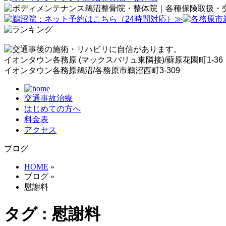
イオンタウン各務原 (マックスバリュ東隣接)/蘇原花園町1-36
イオンタウン各務原鵜沼/各務原市鵜沼西町3-309
交通事故治療
はじめての方へ
料金表
アクセス
ブログ
HOME
»
ブログ
»
慰謝料
タグ : 慰謝料