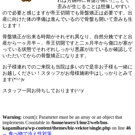
れば分娩時に骨盤が開いたことで
歪みが生じることは想像しやすい
ので必要と感じますが帝王切開でも骨盤矯正は必要です。出
産に向けた体の準備は進んでいるので骨盤も開いて歪みも生
じます！
骨盤矯正が出来る時期がそれぞれ異なり、自然分娩ですと出
産から一ヶ月半～、帝王切開ですと二ヵ月半から傷口が塞が
っている状態でそれぞれしっかり悪露が出ているか確認して
いただいてからの骨盤矯正になります。
お子様連れでのご来院も当院は多いので是非お子様も一緒に
お越しください！スタッフがお母様施術中はしっかりとみて
ます(*^^)v
スタッフ一同お待ちしております(^^)/
Warning
: count(): Parameter must be an array or an object that
implements Countable in
/home/users/1/imr2/web/bm-
kagamihara/wp-content/themes/biz-vektor/single.php
on line
46
←
食べ物で冷え性対策