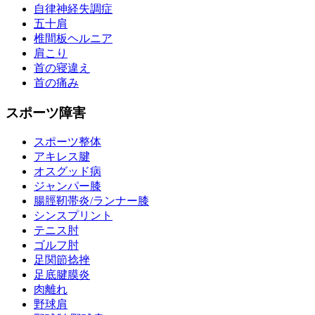
自律神経失調症
五十肩
椎間板ヘルニア
肩こり
首の寝違え
首の痛み
スポーツ障害
スポーツ整体
アキレス腱
オスグッド病
ジャンパー膝
腸脛靭帯炎/ランナー膝
シンスプリント
テニス肘
ゴルフ肘
足関節捻挫
足底腱膜炎
肉離れ
野球肩