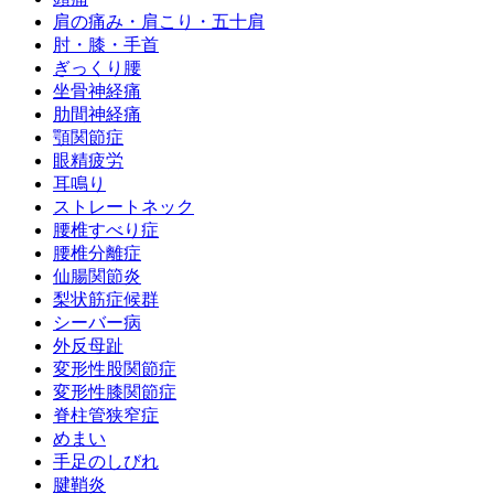
肩の痛み・肩こり・五十肩
肘・膝・手首
ぎっくり腰
坐骨神経痛
肋間神経痛
顎関節症
眼精疲労
耳鳴り
ストレートネック
腰椎すべり症
腰椎分離症
仙腸関節炎
梨状筋症候群
シーバー病
外反母趾
変形性股関節症
変形性膝関節症
脊柱管狭窄症
めまい
手足のしびれ
腱鞘炎