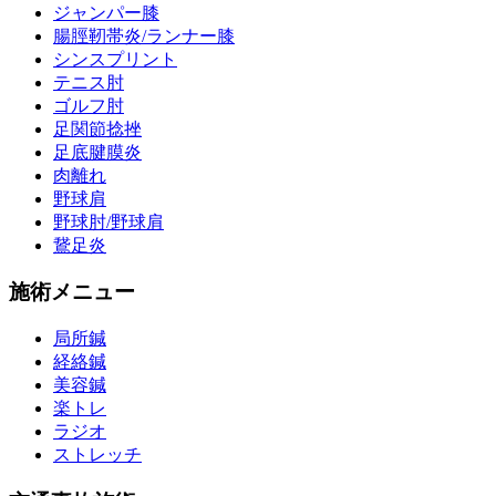
ジャンパー膝
腸脛靭帯炎/ランナー膝
シンスプリント
テニス肘
ゴルフ肘
足関節捻挫
足底腱膜炎
肉離れ
野球肩
野球肘/野球肩
鵞足炎
施術メニュー
局所鍼
経絡鍼
美容鍼
楽トレ
ラジオ
ストレッチ