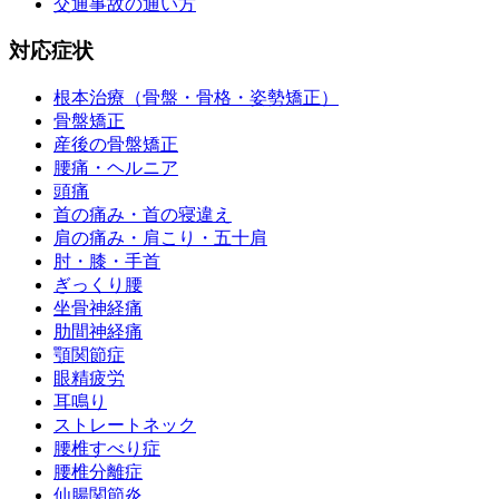
交通事故の通い方
対応症状
根本治療（骨盤・骨格・姿勢矯正）
骨盤矯正
産後の骨盤矯正
腰痛・ヘルニア
頭痛
首の痛み・首の寝違え
肩の痛み・肩こり・五十肩
肘・膝・手首
ぎっくり腰
坐骨神経痛
肋間神経痛
顎関節症
眼精疲労
耳鳴り
ストレートネック
腰椎すべり症
腰椎分離症
仙腸関節炎