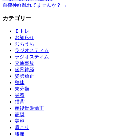
自律神経乱れてませんか？
→
カテゴリー
Ｅトレ
お知らせ
むちうち
ラジオスティム
ラジオスティム
交通事故
坐骨神経
姿勢矯正
整体
未分類
栄養
猫背
産後骨盤矯正
筋膜
美容
肩こり
腰痛