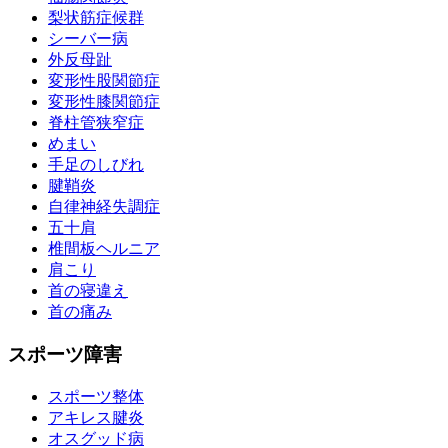
梨状筋症候群
シーバー病
外反母趾
変形性股関節症
変形性膝関節症
脊柱管狭窄症
めまい
手足のしびれ
腱鞘炎
自律神経失調症
五十肩
椎間板ヘルニア
肩こり
首の寝違え
首の痛み
スポーツ障害
スポーツ整体
アキレス腱炎
オスグッド病