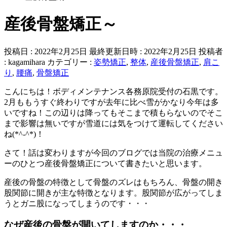
産後骨盤矯正～
投稿日 : 2022年2月25日
最終更新日時 : 2022年2月25日
投稿者
:
kagamihara
カテゴリー :
姿勢矯正
,
整体
,
産後骨盤矯正
,
肩こ
り
,
腰痛
,
骨盤矯正
こんにちは！ボディメンテナンス各務原院受付の石黒です。
2月ももうすぐ終わりですが去年に比べ雪がかなり今年は多
いですね！この辺りは降ってもそこまで積もらないのでそこ
まで影響は無いですが雪道には気をつけて運転してください
ね(*^-^*)！
さて！話は変わりますが今回のブログでは当院の治療メニュ
ーのひとつ産後骨盤矯正について書きたいと思います。
産後の骨盤の特徴として骨盤のズレはもちろん、骨盤の開き
股関節に開きが主な特徴となります。股関節が広がってしま
うとガニ股になってしまうのです・・・
なぜ産後の骨盤が開いてしますのか・・・