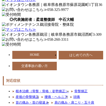
◎代表施術者：柔道整復師 中石大輔
HOME
はじめての方へ
交通事故の通い方
対応症状
根本治療（骨盤・骨格・姿勢矯正）
骨盤矯正
産後の骨盤矯正
腰痛・ヘルニア
頭痛
首の痛み・首の寝違え
肩の痛み・肩こり・五十肩