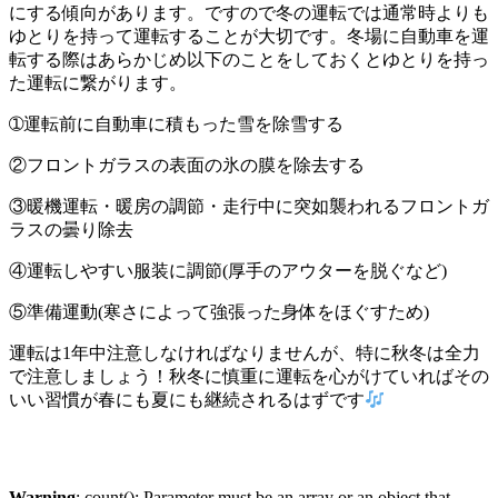
にする傾向があります。ですので冬の運転では通常時よりも
ゆとりを持って運転することが大切です。冬場に自動車を運
転する際はあらかじめ以下のことをしておくとゆとりを持っ
た運転に繋がります。
➀運転前に自動車に積もった雪を除雪する
②フロントガラスの表面の氷の膜を除去する
③暖機運転・暖房の調節・走行中に突如襲われるフロントガ
ラスの曇り除去
④運転しやすい服装に調節(厚手のアウターを脱ぐなど)
⑤準備運動(寒さによって強張った身体をほぐすため)
運転は1年中注意しなければなりませんが、特に秋冬は全力
で注意しましょう！秋冬に慎重に運転を心がけていればその
いい習慣が春にも夏にも継続されるはずです
Warning
: count(): Parameter must be an array or an object that