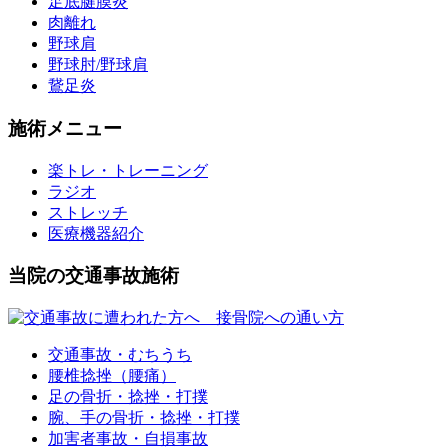
足底腱膜炎
肉離れ
野球肩
野球肘/野球肩
鵞足炎
施術メニュー
楽トレ・トレーニング
ラジオ
ストレッチ
医療機器紹介
当院の交通事故施術
交通事故・むちうち
腰椎捻挫（腰痛）
足の骨折・捻挫・打撲
腕、手の骨折・捻挫・打撲
加害者事故・自損事故