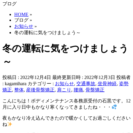
ブログ
HOME
»
ブログ
»
お知らせ
»
冬の運転に気をつけましょう～
冬の運転に気をつけましょう
～
投稿日 : 2022年12月4日
最終更新日時 : 2022年12月3日
投稿者
:
kagamihara
カテゴリー :
お知らせ
,
交通事故
,
坐骨神経
,
姿勢
矯正
,
整体
,
産後骨盤矯正
,
肩こり
,
腰痛
,
骨盤矯正
こんにちは！ボディメンテナンス各務原受付の石黒です。12
月に入り日中もかなり寒くなってきましたね・・・
夜もかなり冷え込んできたので暖かくしてお過ごしください
ね