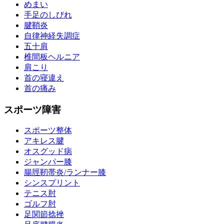
めまい
手足のしびれ
腱鞘炎
自律神経失調症
五十肩
椎間板ヘルニア
肩こり
首の寝違え
首の痛み
スポーツ障害
スポーツ整体
アキレス腱
オスグッド病
ジャンパー膝
腸脛靭帯炎/ランナー膝
シンスプリント
テニス肘
ゴルフ肘
足関節捻挫