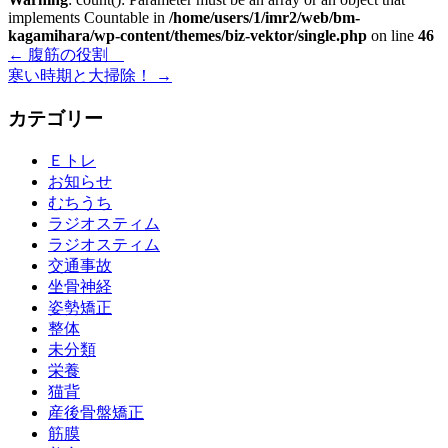
implements Countable in
/home/users/1/imr2/web/bm-
kagamihara/wp-content/themes/biz-vektor/single.php
on line
46
←
腹筋の役割
寒い時期と大掃除！
→
カテゴリー
Ｅトレ
お知らせ
むちうち
ラジオスティム
ラジオスティム
交通事故
坐骨神経
姿勢矯正
整体
未分類
栄養
猫背
産後骨盤矯正
筋膜