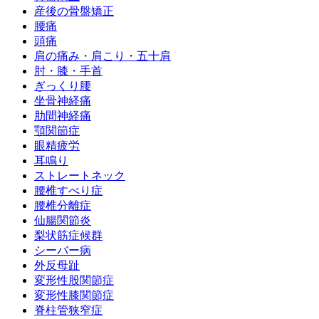
産後の骨盤矯正
腰痛
頭痛
肩の痛み・肩こり・五十肩
肘・膝・手首
ぎっくり腰
坐骨神経痛
肋間神経痛
顎関節症
眼精疲労
耳鳴り
ストレートネック
腰椎すべり症
腰椎分離症
仙腸関節炎
梨状筋症候群
シーバー病
外反母趾
変形性股関節症
変形性膝関節症
脊柱管狭窄症