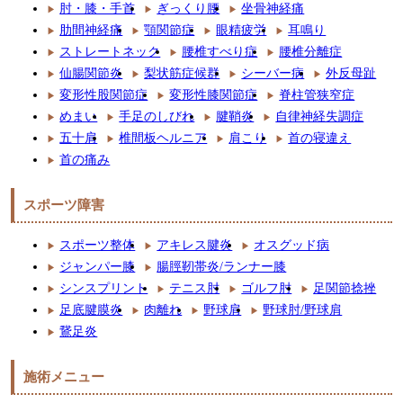
肘・膝・手首
ぎっくり腰
坐骨神経痛
肋間神経痛
顎関節症
眼精疲労
耳鳴り
ストレートネック
腰椎すべり症
腰椎分離症
仙腸関節炎
梨状筋症候群
シーバー病
外反母趾
変形性股関節症
変形性膝関節症
脊柱管狭窄症
めまい
手足のしびれ
腱鞘炎
自律神経失調症
五十肩
椎間板ヘルニア
肩こり
首の寝違え
首の痛み
スポーツ障害
スポーツ整体
アキレス腱炎
オスグッド病
ジャンパー膝
腸脛靭帯炎/ランナー膝
シンスプリント
テニス肘
ゴルフ肘
足関節捻挫
足底腱膜炎
肉離れ
野球肩
野球肘/野球肩
鵞足炎
施術メニュー